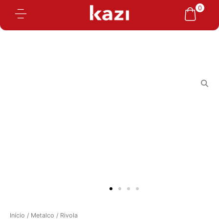
Ir
0
para
o
conteúdo
Início
/
Metalco
/ Rivola