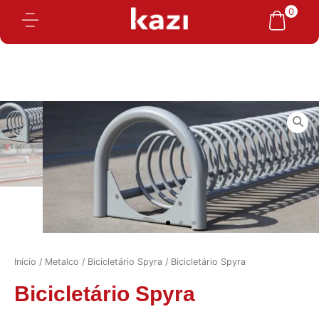
Ir
0
para
o
conteúdo
Início
/
Metalco
/
Bicicletário Spyra
/ Bicicletário Spyra
Bicicletário Spyra