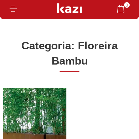
Ir
0
para
o
conteúdo
Categoria: Floreira
Bambu