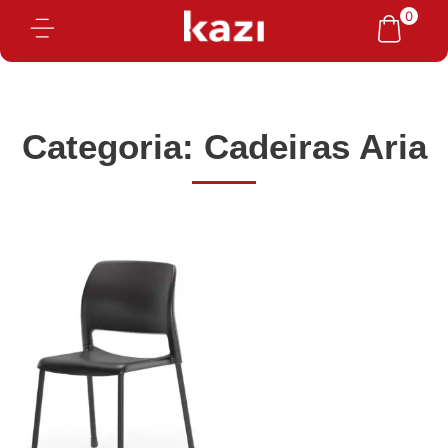
Ir
0
para
o
conteúdo
Categoria: Cadeiras Aria